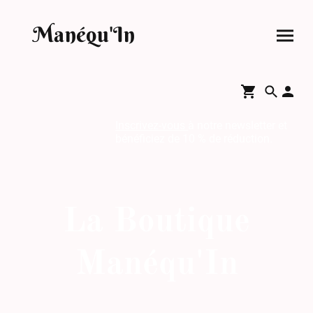
Manéqu'In
Inscrivez-vous
à notre newsletter et
bénéficiez de 10 % de réduction.
La Boutique
Manéqu'In