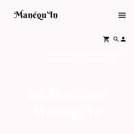
Manéqu'In
Inscrivez-vous
à notre newsletter et
bénéficiez de 10 % de réduction.
La Boutique
Manéqu'In