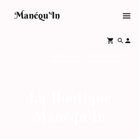
Manéqu'In
Inscrivez-vous
à notre newsletter et
bénéficiez de 10 % de réduction.
La Boutique
Manéqu'In