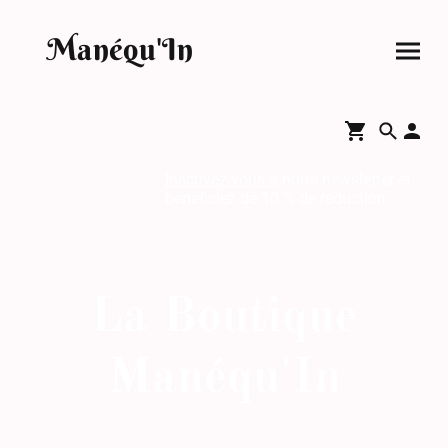
Manéqu'In
Inscrivez-vous
à notre newsletter et
bénéficiez de 10 % de réduction.
La Boutique
Manéqu'In