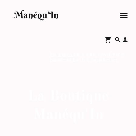
Manéqu'In
Inscrivez-vous
à notre newsletter et
bénéficiez de 10 % de réduction.
La Boutique
Manéqu'In