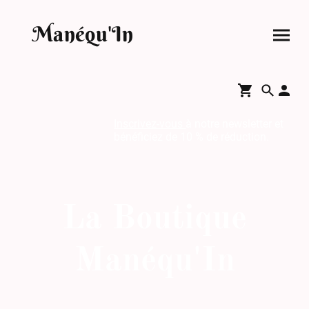
Manéqu'In
Inscrivez-vous
à notre newsletter et
bénéficiez de 10 % de réduction.
La Boutique
Manéqu'In