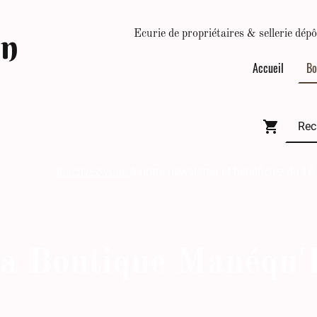
In
Ecurie de propriétaires & sellerie d
Accueil
Bo
Inscrivez-vous
à notre newsletter et bénéficiez de 10
a Boutique Manéqu'