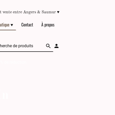
♥
épôt vente entre Angers & Saumur
utique
Contact
À propos
 % de réduction.
In