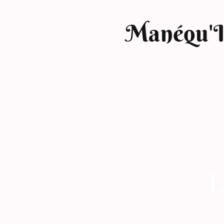
Manéqu'
L