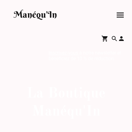
Manéqu'In
Inscrivez-vous
à notre newsletter et
bénéficiez de 10 % de réduction.
La Boutique
Manéqu'In