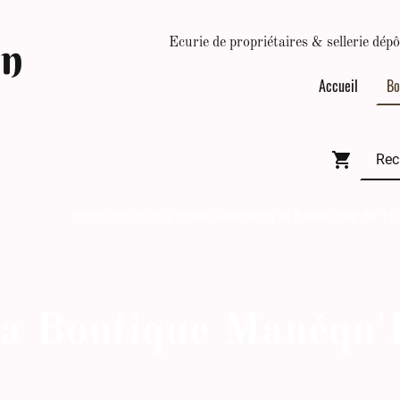
In
Ecurie de propriétaires & sellerie d
Accueil
Bo
Inscrivez-vous
à notre newsletter et bénéficiez de 10
a Boutique Manéqu'