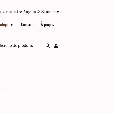
♥
épôt vente entre Angers & Saumur
utique
Contact
À propos
 % de réduction.
In