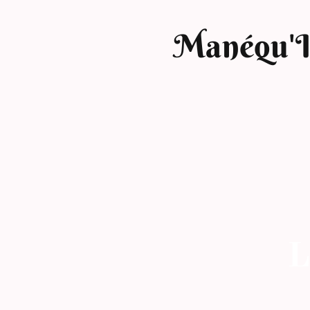
Manéqu'
L