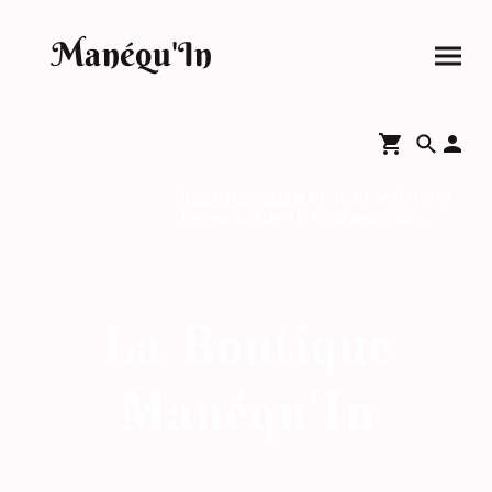
Manéqu'In
Inscrivez-vous
à notre newsletter et
bénéficiez de 10 % de réduction.
La Boutique
Manéqu'In