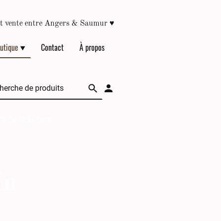
♥
épôt vente entre Angers & Saumur
utique
Contact
À propos
 % de réduction.
In