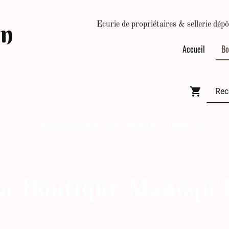
In
Ecurie de propriétaires & sellerie d
Accueil
Bo
Inscrivez-vous
à notre newsletter et bénéficiez de 10
a Boutique Manéqu'