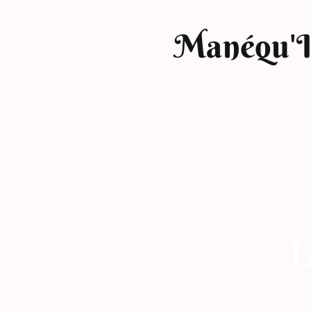
Manéqu'
L