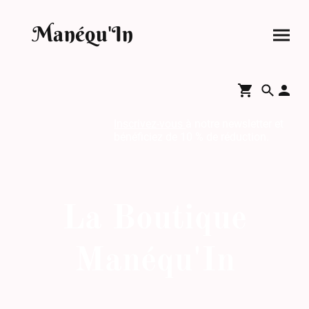
Manéqu'In
Inscrivez-vous
à notre newsletter et
bénéficiez de 10 % de réduction.
La Boutique
Manéqu'In