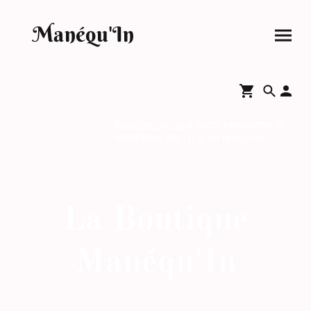
Manéqu'In
Inscrivez-vous
à notre newsletter et
bénéficiez de 10 % de réduction.
La Boutique
Manéqu'In