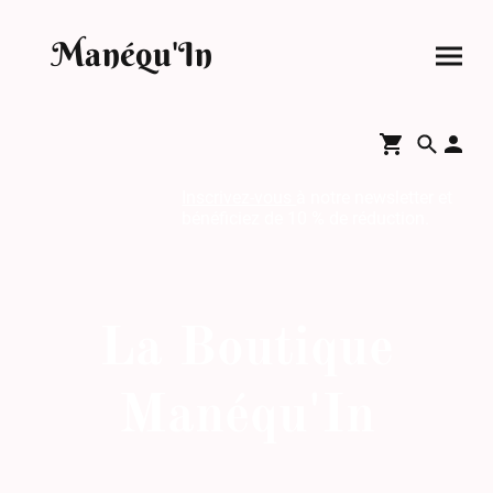
Manéqu'In
Inscrivez-vous
à notre newsletter et
bénéficiez de 10 % de réduction.
La Boutique
Manéqu'In