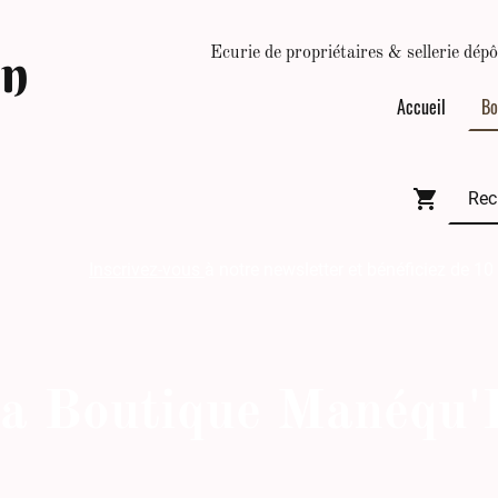
In
Ecurie de propriétaires & sellerie d
Accueil
Bo
Inscrivez-vous
à notre newsletter et bénéficiez de 10
a Boutique Manéqu'