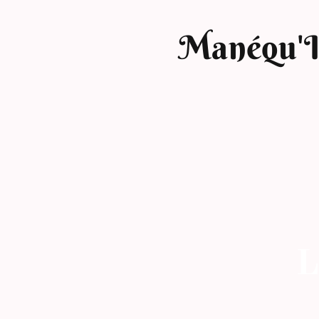
Manéqu'
L