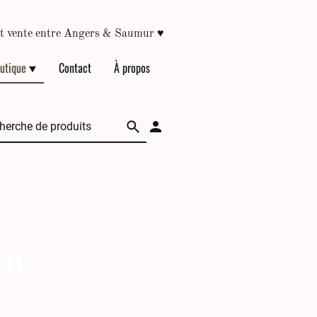
♥
épôt vente entre Angers & Saumur
utique
Contact
À propos
 % de réduction.
In