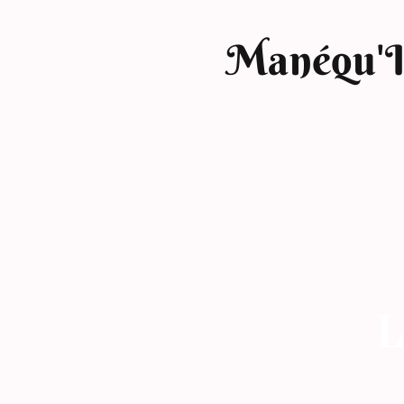
Manéqu'
L