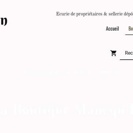
In
Ecurie de propriétaires & sellerie d
Accueil
Bo
Inscrivez-vous
à notre newsletter et bénéficiez de 10
a Boutique Manéqu'