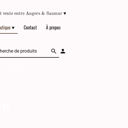
♥
épôt vente entre Angers & Saumur
utique
Contact
À propos
 % de réduction.
In