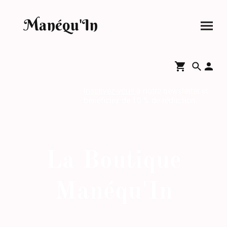
Manéqu'In
Inscrivez-vous
à notre newsletter et
bénéficiez de 10 % de réduction.
La Boutique
Manéqu'In